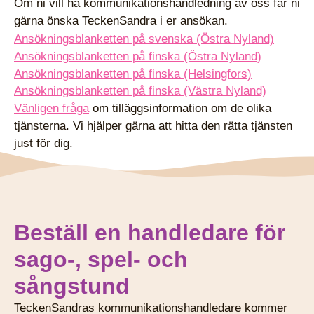
Om ni vill ha kommunikationshandledning av oss får ni
gärna önska TeckenSandra i er ansökan.
Ansökningsblanketten på svenska (Östra Nyland)
Ansökningsblanketten på finska (Östra Nyland)
Ansökningsblanketten på finska (Helsingfors)
Ansökningsblanketten på finska (Västra Nyland)
Vänligen fråga
om tilläggsinformation om de olika
tjänsterna. Vi hjälper gärna att hitta den rätta tjänsten
just för dig.
Beställ en handledare för
sago-, spel- och
sångstund
TeckenSandras kommunikationshandledare kommer