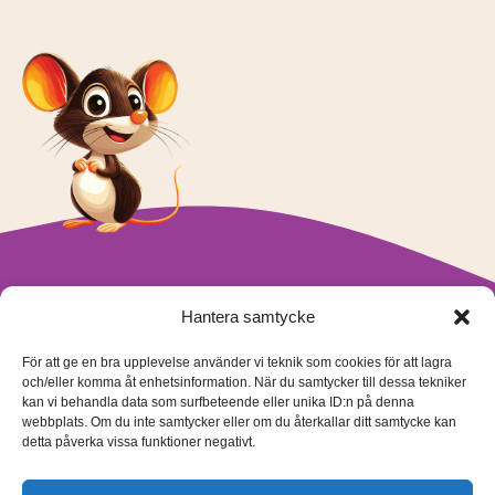
Hantera samtycke
För att ge en bra upplevelse använder vi teknik som cookies för att lagra
och/eller komma åt enhetsinformation. När du samtycker till dessa tekniker
kan vi behandla data som surfbeteende eller unika ID:n på denna
Tecken Sandra Oy Ab
webbplats. Om du inte samtycker eller om du återkallar ditt samtycke kan
info@teckensandra.fi
detta påverka vissa funktioner negativt.
+358 45 633 0085
Vårt verksamhetsutrymme HÖRNAN ligger i Sibbo.