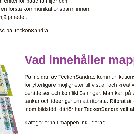
n enkel för både familjer och
 en första kommunikationspärm innan
 hjälpmedel.
oss på TeckenSandra.
Vad innehåller ma
På insidan av TeckenSandras kommunikationsma
för ytterligare möjligheter till visuell och kr
berättelser och konfliktlösningar. Man kan på et
tankar och idéer genom att ritprata. Ritprat 
inom bildstöd, därför har TeckenSandra valt at
Kategorierna i mappen inkluderar: