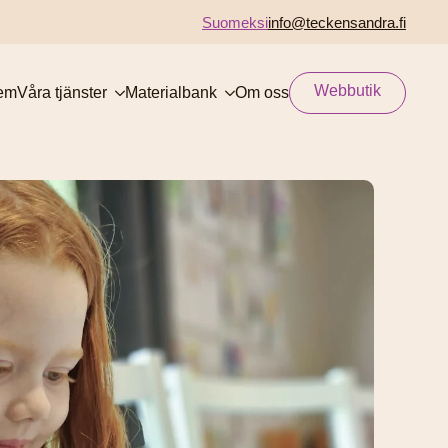
Suomeksi
info@teckensandra.fi
Webbutik
em
Våra tjänster
Materialbank
Om oss