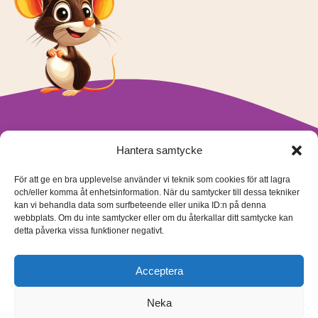
Hantera samtycke
För att ge en bra upplevelse använder vi teknik som cookies för att lagra
och/eller komma åt enhetsinformation. När du samtycker till dessa tekniker
kan vi behandla data som surfbeteende eller unika ID:n på denna
Tecken Sandra Oy Ab
webbplats. Om du inte samtycker eller om du återkallar ditt samtycke kan
info@teckensandra.fi
detta påverka vissa funktioner negativt.
+358 45 633 0085
Vårt verksamhetsutrymme HÖRNAN ligger i Sibbo.
Acceptera
Torpvägen 9 B 13,
01150 Söderkulla
Neka
Beställnings- och leveransvillkor