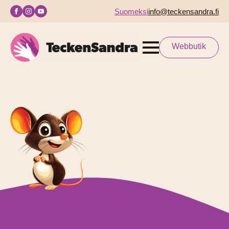
Suomeksi
info@teckensandra.fi
Webbutik