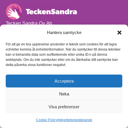
Tecken Sandra Oy Ab
info@teckensandra.fi
Hantera samtycke
+358 45 633 0085
Vårt verksamhetsutrymme HÖRNAN ligger i Sibbo.
För att ge en bra upplevelse använder vi teknik som cookies för att lagra
och/eller komma åt enhetsinformation. När du samtycker till dessa tekniker
Torpvägen 9 B 13,
kan vi behandla data som surfbeteende eller unika ID:n på denna
01150 Söderkulla
webbplats. Om du inte samtycker eller om du återkallar ditt samtycke kan
detta påverka vissa funktioner negativt.
Beställnings- och leveransvillkor
Sekretesspolicy
Egenkontrollplan
(på finska)
Acceptera
Neka
Visa preferenser
Cookie Policy
Integritetsmeddelande