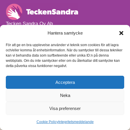
Tecken Sandra Oy Ab
info@teckensandra.fi
Hantera samtycke
+358 45 633 0085
Vårt verksamhetsutrymme HÖRNAN ligger i Sibbo.
För att ge en bra upplevelse använder vi teknik som cookies för att lagra
och/eller komma åt enhetsinformation. När du samtycker till dessa tekniker
Torpvägen 9 B 13,
kan vi behandla data som surfbeteende eller unika ID:n på denna
01150 Söderkulla
webbplats. Om du inte samtycker eller om du återkallar ditt samtycke kan
detta påverka vissa funktioner negativt.
Beställnings- och leveransvillkor
Sekretesspolicy
Egenkontrollplan
(på finska)
Acceptera
Neka
Visa preferenser
Cookie Policy
Integritetsmeddelande