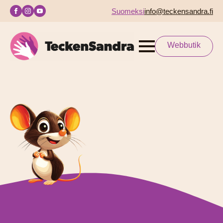
Suomeksi
info@teckensandra.fi
Webbutik