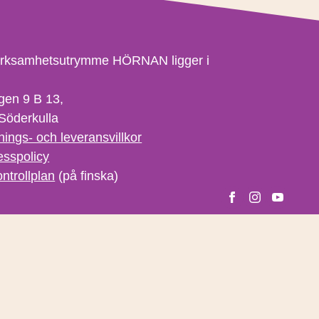
erksamhetsutrymme HÖRNAN ligger i
gen 9 B 13,
Söderkulla
nings- och leveransvillkor
esspolicy
ntrollplan
(på finska)