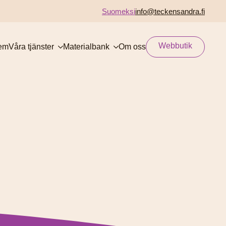
Suomeksi
info@teckensandra.fi
Webbutik
em
Våra tjänster
Materialbank
Om oss