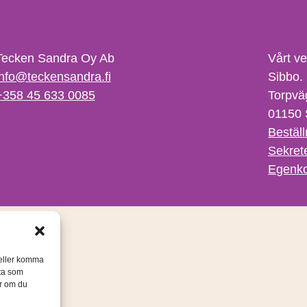
Tecken Sandra Oy Ab
Vårt v
info@teckensandra.fi
Sibbo.
+358 45 633 0085
Torpvä
01150 
Beställ
Sekret
Egenko
/eller komma
ata som
er om du