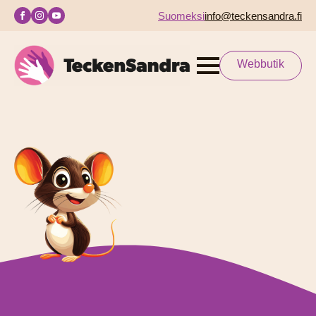
Suomeksi
info@teckensandra.fi
Webbutik