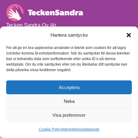
Tecken Sandra Oy Ab
info@teckensandra.fi
Hantera samtycke
+358 45 633 0085
Vårt verksamhetsutrymme HÖRNAN ligger i Sibbo.
För att ge en bra upplevelse använder vi teknik som cookies för att lagra
och/eller komma åt enhetsinformation. När du samtycker till dessa tekniker
Torpvägen 9 B 13,
kan vi behandla data som surfbeteende eller unika ID:n på denna
01150 Söderkulla
webbplats. Om du inte samtycker eller om du återkallar ditt samtycke kan
detta påverka vissa funktioner negativt.
Beställnings- och leveransvillkor
Sekretesspolicy
Egenkontrollplan
(på finska)
Acceptera
Neka
Visa preferenser
Cookie Policy
Integritetsmeddelande