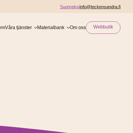
Suomeksi
info@teckensandra.fi
Webbutik
em
Våra tjänster
Materialbank
Om oss