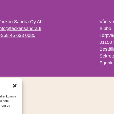
Tecken Sandra Oy Ab
Vårt v
info@teckensandra.fi
Sibbo.
+358 45 633 0085
Torpvä
01150 
Beställ
Sekret
Egenko
/eller komma
ata som
er om du