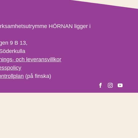
erksamhetsutrymme HÖRNAN ligger i
gen 9 B 13,
Söderkulla
nings- och leveransvillkor
esspolicy
ntrollplan
(på finska)