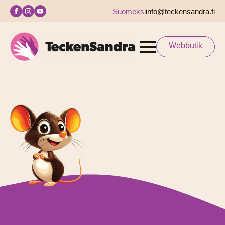
Suomeksi
info@teckensandra.fi
Webbutik