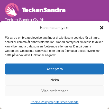
Tecken Sandra Oy Ab
info@teckensandra.fi
Hantera samtycke
+358 45 633 0085
Vårt verksamhetsutrymme HÖRNAN ligger i Sibbo.
För att ge en bra upplevelse använder vi teknik som cookies för att lagra
och/eller komma åt enhetsinformation. När du samtycker till dessa tekniker
Torpvägen 9 B 13,
kan vi behandla data som surfbeteende eller unika ID:n på denna
01150 Söderkulla
webbplats. Om du inte samtycker eller om du återkallar ditt samtycke kan
detta påverka vissa funktioner negativt.
Beställnings- och leveransvillkor
Sekretesspolicy
Egenkontrollplan
(på finska)
Acceptera
Neka
Visa preferenser
Cookie Policy
Integritetsmeddelande