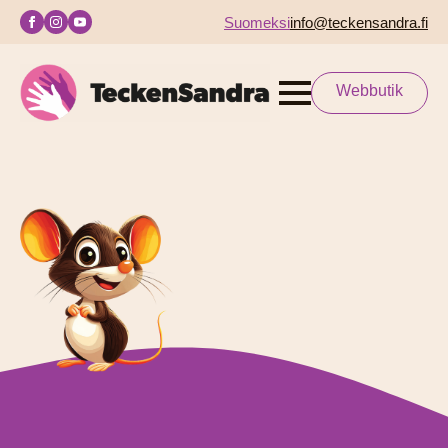
Suomeksi
info@teckensandra.fi
Webbutik