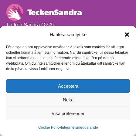
Tecken Sandra Oy Ab
info@teckensandra.fi
Hantera samtycke
+358 45 633 0085
Vårt verksamhetsutrymme HÖRNAN ligger i Sibbo.
För att ge en bra upplevelse använder vi teknik som cookies för att lagra
och/eller komma åt enhetsinformation. När du samtycker till dessa tekniker
Torpvägen 9 B 13,
kan vi behandla data som surfbeteende eller unika ID:n på denna
01150 Söderkulla
webbplats. Om du inte samtycker eller om du återkallar ditt samtycke kan
detta påverka vissa funktioner negativt.
Beställnings- och leveransvillkor
Sekretesspolicy
Egenkontrollplan
(på finska)
Acceptera
Neka
Visa preferenser
Cookie Policy
Integritetsmeddelande