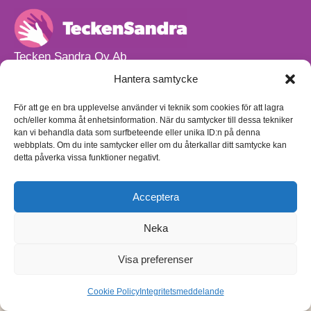
Tecken Sandra Oy Ab
info@teckensandra.fi
Hantera samtycke
+358 45 633 0085
Vårt verksamhetsutrymme HÖRNAN ligger i Sibbo.
För att ge en bra upplevelse använder vi teknik som cookies för att lagra
och/eller komma åt enhetsinformation. När du samtycker till dessa tekniker
Torpvägen 9 B 13,
kan vi behandla data som surfbeteende eller unika ID:n på denna
01150 Söderkulla
webbplats. Om du inte samtycker eller om du återkallar ditt samtycke kan
detta påverka vissa funktioner negativt.
Beställnings- och leveransvillkor
Sekretesspolicy
Egenkontrollplan
(på finska)
Acceptera
Neka
Visa preferenser
Cookie Policy
Integritetsmeddelande