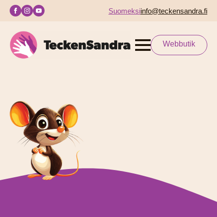
Suomeksi
info@teckensandra.fi
Webbutik