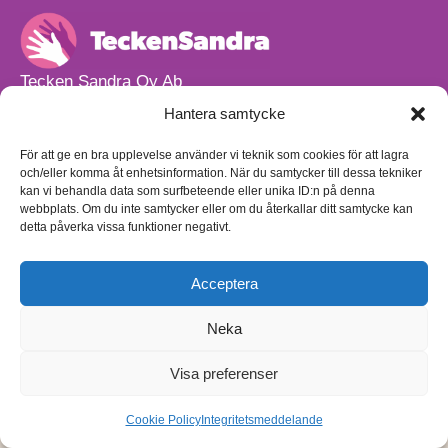
Tecken Sandra Oy Ab
info@teckensandra.fi
Hantera samtycke
+358 45 633 0085
Vårt verksamhetsutrymme HÖRNAN ligger i Sibbo.
För att ge en bra upplevelse använder vi teknik som cookies för att lagra
och/eller komma åt enhetsinformation. När du samtycker till dessa tekniker
Torpvägen 9 B 13,
kan vi behandla data som surfbeteende eller unika ID:n på denna
01150 Söderkulla
webbplats. Om du inte samtycker eller om du återkallar ditt samtycke kan
detta påverka vissa funktioner negativt.
Beställnings- och leveransvillkor
Sekretesspolicy
Egenkontrollplan
(på finska)
Acceptera
Neka
Visa preferenser
Cookie Policy
Integritetsmeddelande