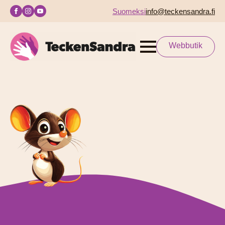
Suomeksi
info@teckensandra.fi
Webbutik