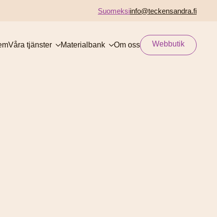
Suomeksi
info@teckensandra.fi
Webbutik
em
Våra tjänster
Materialbank
Om oss