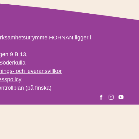
erksamhetsutrymme HÖRNAN ligger i
gen 9 B 13,
Söderkulla
nings- och leveransvillkor
esspolicy
ntrollplan
(på finska)