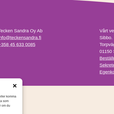
Tecken Sandra Oy Ab
Vårt v
info@teckensandra.fi
Sibbo.
+358 45 633 0085
Torpvä
01150 
Beställ
Sekret
Egenko
/eller komma
ata som
er om du