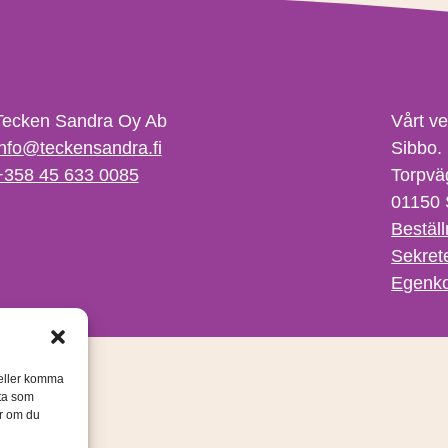
Tecken Sandra Oy Ab
Vårt v
info@teckensandra.fi
Sibbo.
+358 45 633 0085
Torpvä
01150 
Beställ
Sekret
Egenko
/eller komma
ata som
er om du