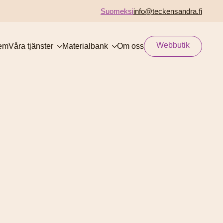
Suomeksi
info@teckensandra.fi
Webbutik
em
Våra tjänster
Materialbank
Om oss