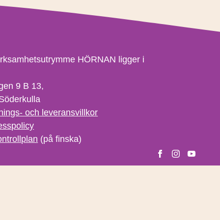
erksamhetsutrymme HÖRNAN ligger i
gen 9 B 13,
Söderkulla
nings- och leveransvillkor
esspolicy
ntrollplan
(på finska)