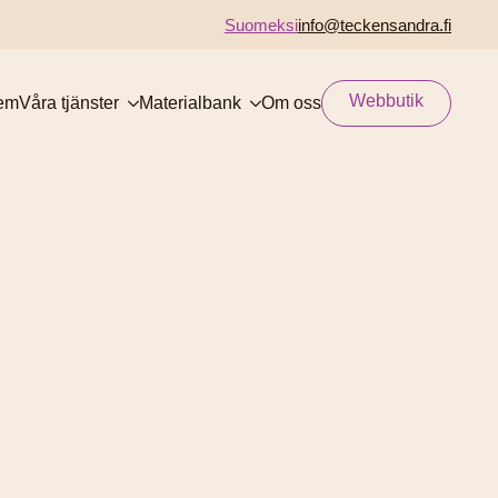
Suomeksi
info@teckensandra.fi
Webbutik
em
Våra tjänster
Materialbank
Om oss