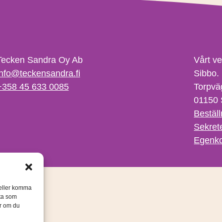
Tecken Sandra Oy Ab
Vårt v
info@teckensandra.fi
Sibbo.
+358 45 633 0085
Torpvä
01150 
Beställ
Sekret
Egenko
/eller komma
ata som
er om du