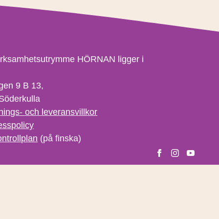
erksamhetsutrymme HÖRNAN ligger i
gen 9 B 13,
Söderkulla
nings- och leveransvillkor
esspolicy
ntrollplan
(på finska)