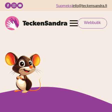
Suomeksi
info@teckensandra.fi
Webbutik