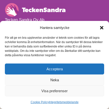
Tecken Sandra Oy Ab
info@teckensandra.fi
Hantera samtycke
+358 45 633 0085
Vårt verksamhetsutrymme HÖRNAN ligger i Sibbo.
För att ge en bra upplevelse använder vi teknik som cookies för att lagra
och/eller komma åt enhetsinformation. När du samtycker till dessa tekniker
Torpvägen 9 B 13,
kan vi behandla data som surfbeteende eller unika ID:n på denna
01150 Söderkulla
webbplats. Om du inte samtycker eller om du återkallar ditt samtycke kan
detta påverka vissa funktioner negativt.
Beställnings- och leveransvillkor
Sekretesspolicy
Egenkontrollplan
(på finska)
Acceptera
Neka
Visa preferenser
Cookie Policy
Integritetsmeddelande