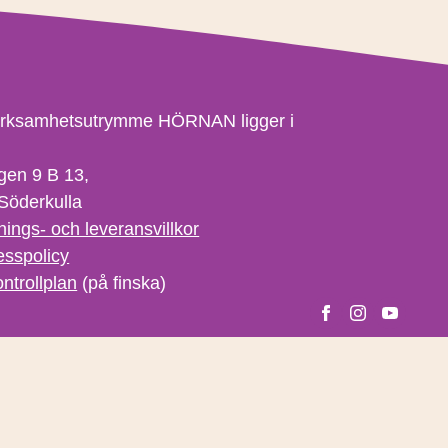
erksamhetsutrymme HÖRNAN ligger i
gen 9 B 13,
Söderkulla
nings- och leveransvillkor
esspolicy
ntrollplan
(på finska)