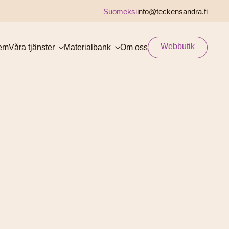
Suomeksi
info@teckensandra.fi
Webbutik
em
Våra tjänster
Materialbank
Om oss