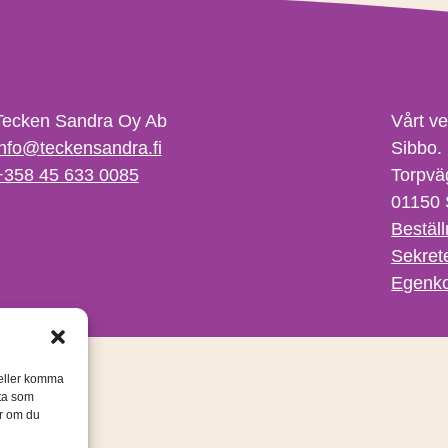
Tecken Sandra Oy Ab
Vårt v
info@teckensandra.fi
Sibbo.
+358 45 633 0085
Torpvä
01150 
Beställ
Sekret
Egenko
/eller komma
ata som
er om du