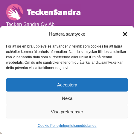
Tecken Sandra Oy Ab
info@teckensandra.fi
Hantera samtycke
+358 45 633 0085
Vårt verksamhetsutrymme HÖRNAN ligger i Sibbo.
För att ge en bra upplevelse använder vi teknik som cookies för att lagra
och/eller komma åt enhetsinformation. När du samtycker till dessa tekniker
Torpvägen 9 B 13,
kan vi behandla data som surfbeteende eller unika ID:n på denna
01150 Söderkulla
webbplats. Om du inte samtycker eller om du återkallar ditt samtycke kan
detta påverka vissa funktioner negativt.
Beställnings- och leveransvillkor
Sekretesspolicy
Egenkontrollplan
(på finska)
Acceptera
Neka
Visa preferenser
Cookie Policy
Integritetsmeddelande