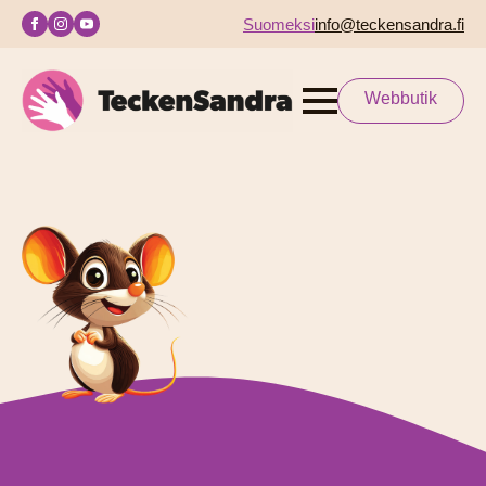
Suomeksi
info@teckensandra.fi
Webbutik