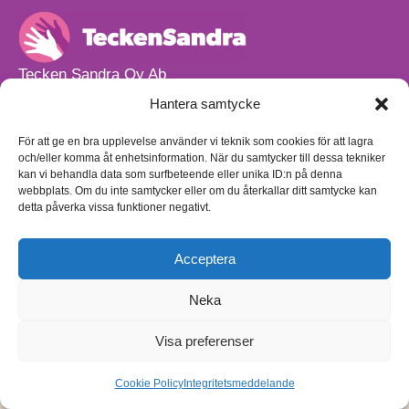
Tecken Sandra Oy Ab
info@teckensandra.fi
Hantera samtycke
+358 45 633 0085
Vårt verksamhetsutrymme HÖRNAN ligger i Sibbo.
För att ge en bra upplevelse använder vi teknik som cookies för att lagra
och/eller komma åt enhetsinformation. När du samtycker till dessa tekniker
Torpvägen 9 B 13,
kan vi behandla data som surfbeteende eller unika ID:n på denna
01150 Söderkulla
webbplats. Om du inte samtycker eller om du återkallar ditt samtycke kan
detta påverka vissa funktioner negativt.
Beställnings- och leveransvillkor
Sekretesspolicy
Egenkontrollplan
(på finska)
Acceptera
Neka
Visa preferenser
Cookie Policy
Integritetsmeddelande