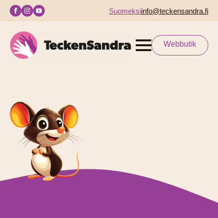
Suomeksi
info@teckensandra.fi
Webbutik