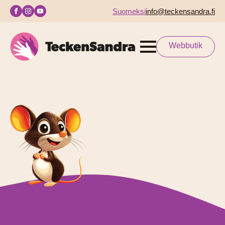
Suomeksi
info@teckensandra.fi
Webbutik