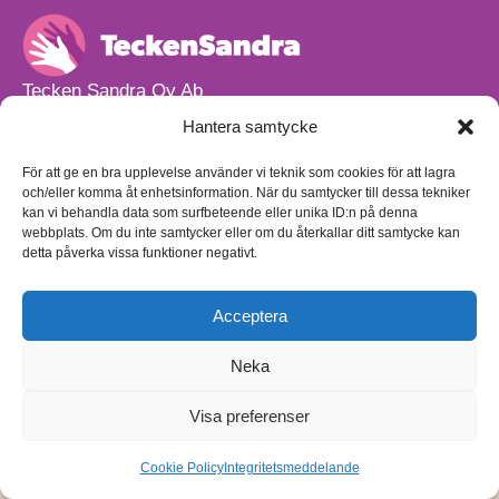
Tecken Sandra Oy Ab
info@teckensandra.fi
Hantera samtycke
+358 45 633 0085
Vårt verksamhetsutrymme HÖRNAN ligger i Sibbo.
För att ge en bra upplevelse använder vi teknik som cookies för att lagra
och/eller komma åt enhetsinformation. När du samtycker till dessa tekniker
Torpvägen 9 B 13,
kan vi behandla data som surfbeteende eller unika ID:n på denna
01150 Söderkulla
webbplats. Om du inte samtycker eller om du återkallar ditt samtycke kan
detta påverka vissa funktioner negativt.
Beställnings- och leveransvillkor
Sekretesspolicy
Egenkontrollplan
(på finska)
Acceptera
Neka
Visa preferenser
Cookie Policy
Integritetsmeddelande