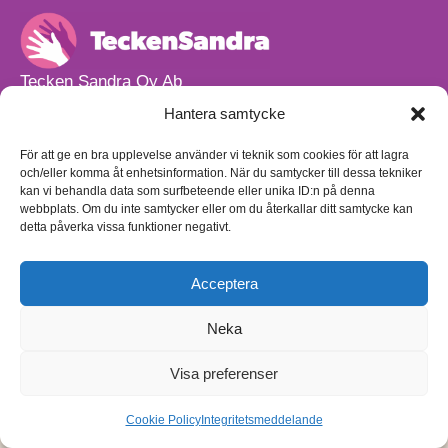
Tecken Sandra Oy Ab
info@teckensandra.fi
Hantera samtycke
+358 45 633 0085
Vårt verksamhetsutrymme HÖRNAN ligger i Sibbo.
För att ge en bra upplevelse använder vi teknik som cookies för att lagra
och/eller komma åt enhetsinformation. När du samtycker till dessa tekniker
Torpvägen 9 B 13,
kan vi behandla data som surfbeteende eller unika ID:n på denna
01150 Söderkulla
webbplats. Om du inte samtycker eller om du återkallar ditt samtycke kan
detta påverka vissa funktioner negativt.
Beställnings- och leveransvillkor
Sekretesspolicy
Egenkontrollplan
(på finska)
Acceptera
Neka
Visa preferenser
Cookie Policy
Integritetsmeddelande