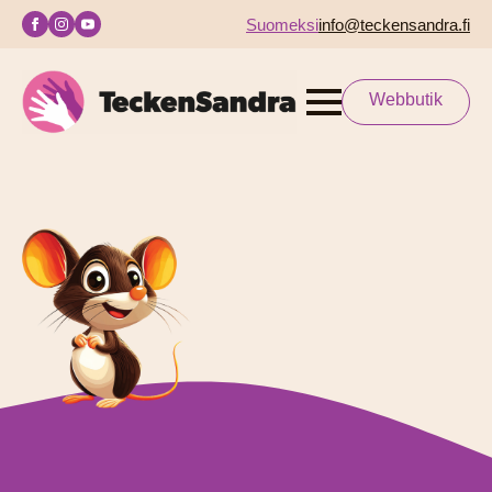
Suomeksi
info@teckensandra.fi
Webbutik