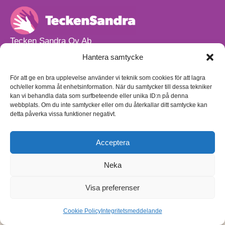
Tecken Sandra Oy Ab
info@teckensandra.fi
Hantera samtycke
+358 45 633 0085
Vårt verksamhetsutrymme HÖRNAN ligger i Sibbo.
För att ge en bra upplevelse använder vi teknik som cookies för att lagra
och/eller komma åt enhetsinformation. När du samtycker till dessa tekniker
Torpvägen 9 B 13,
kan vi behandla data som surfbeteende eller unika ID:n på denna
01150 Söderkulla
webbplats. Om du inte samtycker eller om du återkallar ditt samtycke kan
detta påverka vissa funktioner negativt.
Beställnings- och leveransvillkor
Sekretesspolicy
Egenkontrollplan
(på finska)
Acceptera
Neka
Visa preferenser
Cookie Policy
Integritetsmeddelande