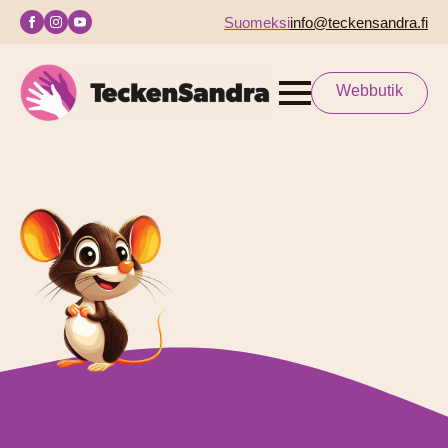
Suomeksi
info@teckensandra.fi
Webbutik