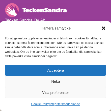
Tecken Sandra Oy Ab
info@teckensandra.fi
Hantera samtycke
+358 45 633 0085
Vårt verksamhetsutrymme HÖRNAN ligger i Sibbo.
För att ge en bra upplevelse använder vi teknik som cookies för att lagra
och/eller komma åt enhetsinformation. När du samtycker till dessa tekniker
Torpvägen 9 B 13,
kan vi behandla data som surfbeteende eller unika ID:n på denna
01150 Söderkulla
webbplats. Om du inte samtycker eller om du återkallar ditt samtycke kan
detta påverka vissa funktioner negativt.
Beställnings- och leveransvillkor
Sekretesspolicy
Egenkontrollplan
(på finska)
Acceptera
Neka
Visa preferenser
Cookie Policy
Integritetsmeddelande