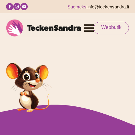
Suomeksi
info@teckensandra.fi
Webbutik