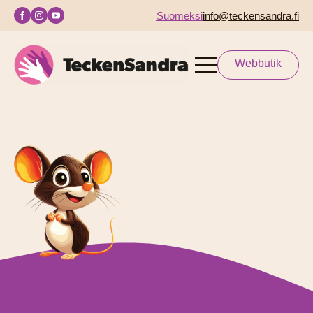
Suomeksi
info@teckensandra.fi
Webbutik