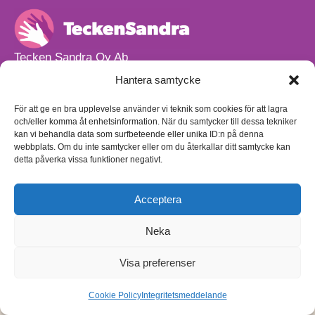
Tecken Sandra Oy Ab
info@teckensandra.fi
Hantera samtycke
+358 45 633 0085
Vårt verksamhetsutrymme HÖRNAN ligger i Sibbo.
För att ge en bra upplevelse använder vi teknik som cookies för att lagra
och/eller komma åt enhetsinformation. När du samtycker till dessa tekniker
Torpvägen 9 B 13,
kan vi behandla data som surfbeteende eller unika ID:n på denna
01150 Söderkulla
webbplats. Om du inte samtycker eller om du återkallar ditt samtycke kan
detta påverka vissa funktioner negativt.
Beställnings- och leveransvillkor
Sekretesspolicy
Egenkontrollplan
(på finska)
Acceptera
Neka
Visa preferenser
Cookie Policy
Integritetsmeddelande