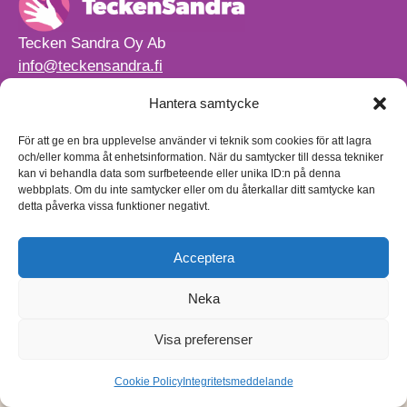
Tecken Sandra Oy Ab
info@teckensandra.fi
+358 45 633 0085
Hantera samtycke
Vårt verksamhetsutrymme HÖRNAN ligger i Sibbo.
Torpvägen 9 B 13,
För att ge en bra upplevelse använder vi teknik som cookies för att lagra
01150 Söderkulla
och/eller komma åt enhetsinformation. När du samtycker till dessa tekniker
kan vi behandla data som surfbeteende eller unika ID:n på denna
Beställnings- och leveransvillkor
webbplats. Om du inte samtycker eller om du återkallar ditt samtycke kan
Sekretesspolicy
detta påverka vissa funktioner negativt.
Egenkontrollplan
(på finska)
Acceptera
Neka
Visa preferenser
Cookie Policy
Integritetsmeddelande