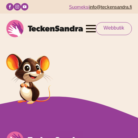
Suomeksi
info@teckensandra.fi
Webbutik