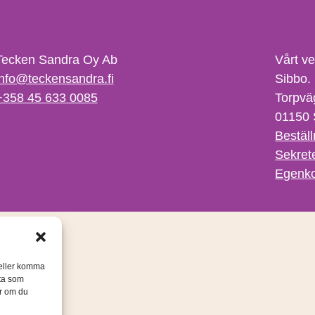
Tecken Sandra Oy Ab
Vårt v
info@teckensandra.fi
Sibbo.
+358 45 633 0085
Torpvä
01150 
Beställ
Sekret
Egenko
/eller komma
ata som
er om du