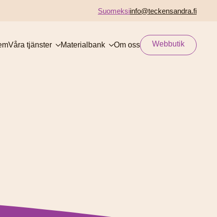
Suomeksi
info@teckensandra.fi
Webbutik
em
Våra tjänster
Materialbank
Om oss