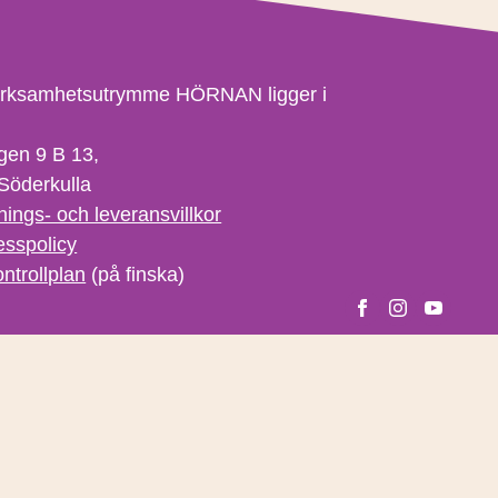
erksamhetsutrymme HÖRNAN ligger i
gen 9 B 13,
Söderkulla
nings- och leveransvillkor
esspolicy
ntrollplan
(på finska)