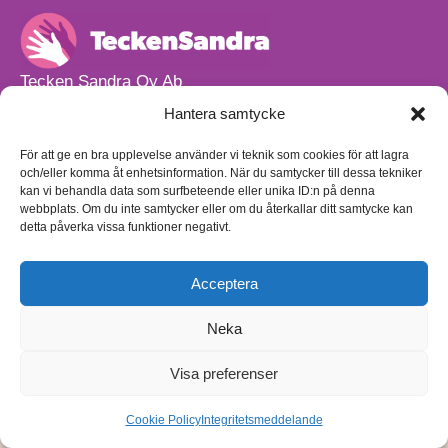
Tecken Sandra Oy Ab
info@teckensandra.fi
Hantera samtycke
+358 45 633 0085
Vårt verksamhetsutrymme HÖRNAN ligger i Sibbo.
För att ge en bra upplevelse använder vi teknik som cookies för att lagra
och/eller komma åt enhetsinformation. När du samtycker till dessa tekniker
Torpvägen 9 B 13,
kan vi behandla data som surfbeteende eller unika ID:n på denna
01150 Söderkulla
webbplats. Om du inte samtycker eller om du återkallar ditt samtycke kan
detta påverka vissa funktioner negativt.
Beställnings- och leveransvillkor
Sekretesspolicy
Egenkontrollplan
(på finska)
Acceptera
Neka
Visa preferenser
Cookie Policy
Integritetsmeddelande