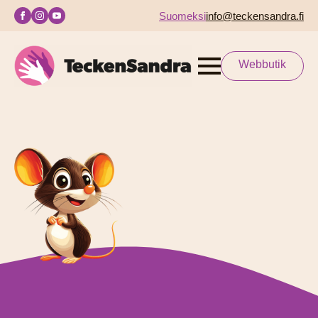
Suomeksi
info@teckensandra.fi
Webbutik