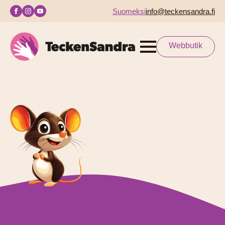
Suomeksi
info@teckensandra.fi
Webbutik