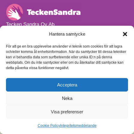
Tecken Sandra Oy Ab
info@teckensandra.fi
Hantera samtycke
+358 45 633 0085
Vårt verksamhetsutrymme HÖRNAN ligger i Sibbo.
För att ge en bra upplevelse använder vi teknik som cookies för att lagra
och/eller komma åt enhetsinformation. När du samtycker till dessa tekniker
Torpvägen 9 B 13,
kan vi behandla data som surfbeteende eller unika ID:n på denna
01150 Söderkulla
webbplats. Om du inte samtycker eller om du återkallar ditt samtycke kan
detta påverka vissa funktioner negativt.
Beställnings- och leveransvillkor
Sekretesspolicy
Egenkontrollplan
(på finska)
Acceptera
Neka
Visa preferenser
Cookie Policy
Integritetsmeddelande