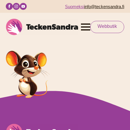
Suomeksi
info@teckensandra.fi
Webbutik