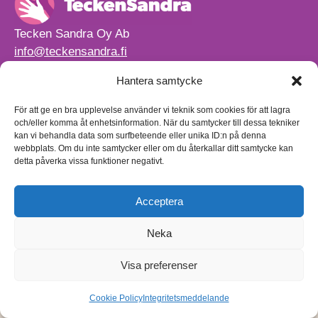
Tecken Sandra Oy Ab
info@teckensandra.fi
+358 45 633 0085
Hantera samtycke
Vårt verksamhetsutrymme HÖRNAN ligger i Sibbo.
Torpvägen 9 B 13,
För att ge en bra upplevelse använder vi teknik som cookies för att lagra
01150 Söderkulla
och/eller komma åt enhetsinformation. När du samtycker till dessa tekniker
kan vi behandla data som surfbeteende eller unika ID:n på denna
Beställnings- och leveransvillkor
webbplats. Om du inte samtycker eller om du återkallar ditt samtycke kan
Sekretesspolicy
detta påverka vissa funktioner negativt.
Egenkontrollplan
(på finska)
Acceptera
Neka
Visa preferenser
Cookie Policy
Integritetsmeddelande