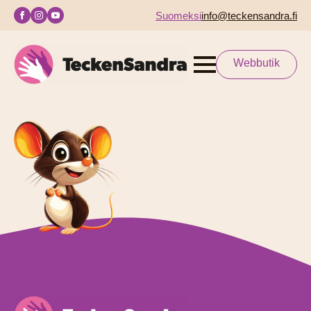
Suomeksi
info@teckensandra.fi
Webbutik