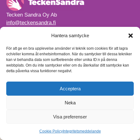
Tecken Sandra Oy Ab
info@teckensandra.fi
+358 45 633 0085
Hantera samtycke
Vårt verksamhetsutrymme HÖRNAN ligger i Sibbo.
Torpvägen 9 B 13,
För att ge en bra upplevelse använder vi teknik som cookies för att lagra
01150 Söderkulla
och/eller komma åt enhetsinformation. När du samtycker till dessa tekniker
kan vi behandla data som surfbeteende eller unika ID:n på denna
Beställnings- och leveransvillkor
webbplats. Om du inte samtycker eller om du återkallar ditt samtycke kan
Sekretesspolicy
detta påverka vissa funktioner negativt.
Egenkontrollplan
(på finska)
Acceptera
Neka
Visa preferenser
Cookie Policy
Integritetsmeddelande