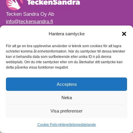
Tecken Sandra Oy Ab
info@teckensandra.fi
+358 45 633 0085
Hantera samtycke
Vårt verksamhetsutrymme HÖRNAN ligger i Sibbo.
Torpvägen 9 B 13,
För att ge en bra upplevelse använder vi teknik som cookies för att lagra
01150 Söderkulla
och/eller komma åt enhetsinformation. När du samtycker till dessa tekniker
kan vi behandla data som surfbeteende eller unika ID:n på denna
Beställnings- och leveransvillkor
webbplats. Om du inte samtycker eller om du återkallar ditt samtycke kan
Sekretesspolicy
detta påverka vissa funktioner negativt.
Egenkontrollplan
(på finska)
Acceptera
Neka
Visa preferenser
Cookie Policy
Integritetsmeddelande