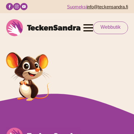
Suomeksi
info@teckensandra.fi
Webbutik