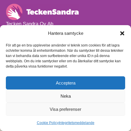
Tecken Sandra Oy Ab
info@teckensandra.fi
Hantera samtycke
+358 45 633 0085
Vårt verksamhetsutrymme HÖRNAN ligger i Sibbo.
För att ge en bra upplevelse använder vi teknik som cookies för att lagra
och/eller komma åt enhetsinformation. När du samtycker till dessa tekniker
Torpvägen 9 B 13,
kan vi behandla data som surfbeteende eller unika ID:n på denna
01150 Söderkulla
webbplats. Om du inte samtycker eller om du återkallar ditt samtycke kan
detta påverka vissa funktioner negativt.
Beställnings- och leveransvillkor
Sekretesspolicy
Egenkontrollplan
(på finska)
Acceptera
Neka
Visa preferenser
Cookie Policy
Integritetsmeddelande