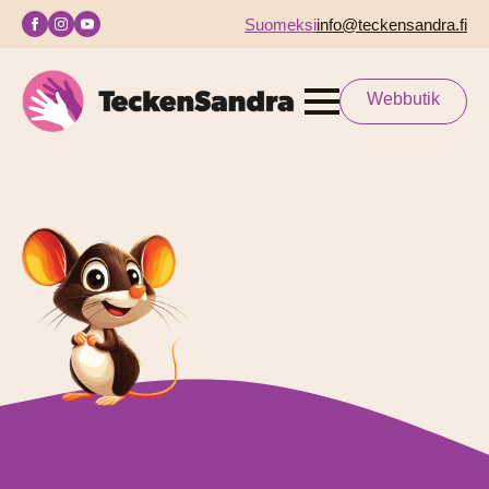
Suomeksi
info@teckensandra.fi
Webbutik