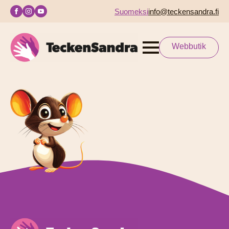
Suomeksi
info@teckensandra.fi
Webbutik