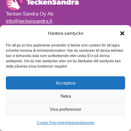
Tecken Sandra Oy Ab
info@teckensandra.fi
+358 45 633 0085
Hantera samtycke
Vårt verksamhetsutrymme HÖRNAN ligger i Sibbo.
Torpvägen 9 B 13,
För att ge en bra upplevelse använder vi teknik som cookies för att lagra
01150 Söderkulla
och/eller komma åt enhetsinformation. När du samtycker till dessa tekniker
kan vi behandla data som surfbeteende eller unika ID:n på denna
Beställnings- och leveransvillkor
webbplats. Om du inte samtycker eller om du återkallar ditt samtycke kan
Sekretesspolicy
detta påverka vissa funktioner negativt.
Egenkontrollplan
(på finska)
Acceptera
Neka
Visa preferenser
Cookie Policy
Integritetsmeddelande