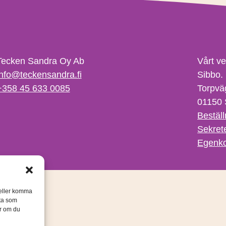
Tecken Sandra Oy Ab
Vårt v
info@teckensandra.fi
Sibbo.
+358 45 633 0085
Torpvä
01150 
Beställ
Sekret
Egenko
/eller komma
ata som
er om du