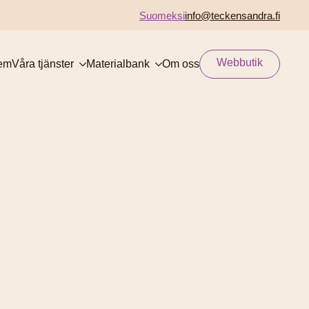
Suomeksi
info@teckensandra.fi
Webbutik
em
Våra tjänster
Materialbank
Om oss