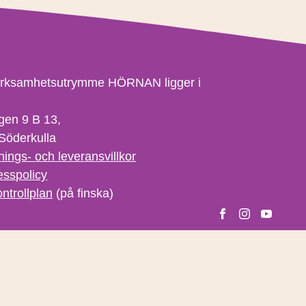
erksamhetsutrymme HÖRNAN ligger i
gen 9 B 13,
Söderkulla
nings- och leveransvillkor
esspolicy
ntrollplan
(på finska)