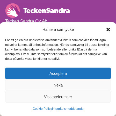
Tecken Sandra Oy Ab
info@teckensandra.fi
Hantera samtycke
+358 45 633 0085
Vårt verksamhetsutrymme HÖRNAN ligger i Sibbo.
För att ge en bra upplevelse använder vi teknik som cookies för att lagra
och/eller komma åt enhetsinformation. När du samtycker till dessa tekniker
Torpvägen 9 B 13,
kan vi behandla data som surfbeteende eller unika ID:n på denna
01150 Söderkulla
webbplats. Om du inte samtycker eller om du återkallar ditt samtycke kan
detta påverka vissa funktioner negativt.
Beställnings- och leveransvillkor
Sekretesspolicy
Egenkontrollplan
(på finska)
Acceptera
Neka
Visa preferenser
Cookie Policy
Integritetsmeddelande