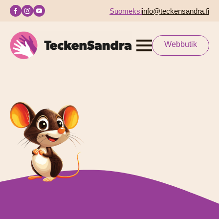
Suomeksi
info@teckensandra.fi
Webbutik