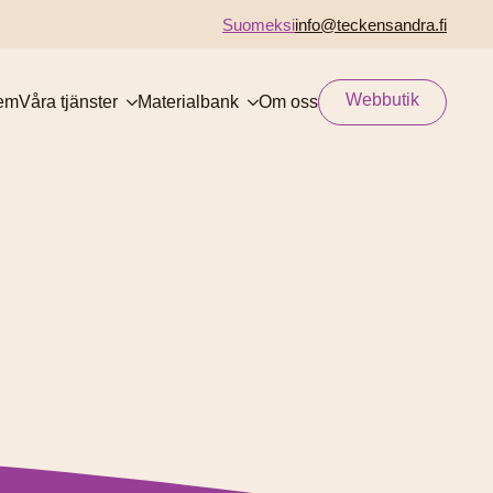
Suomeksi
info@teckensandra.fi
Webbutik
em
Våra tjänster
Materialbank
Om oss