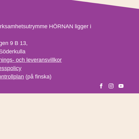
erksamhetsutrymme HÖRNAN ligger i
gen 9 B 13,
Söderkulla
nings- och leveransvillkor
esspolicy
ntrollplan
(på finska)