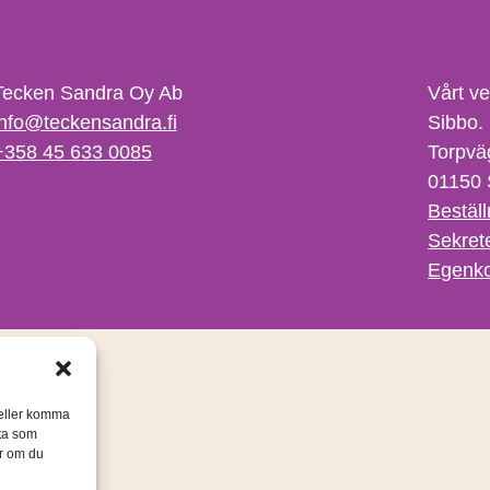
Tecken Sandra Oy Ab
Vårt v
info@teckensandra.fi
Sibbo.
+358 45 633 0085
Torpvä
01150 
Beställ
Sekret
Egenko
/eller komma
ata som
er om du