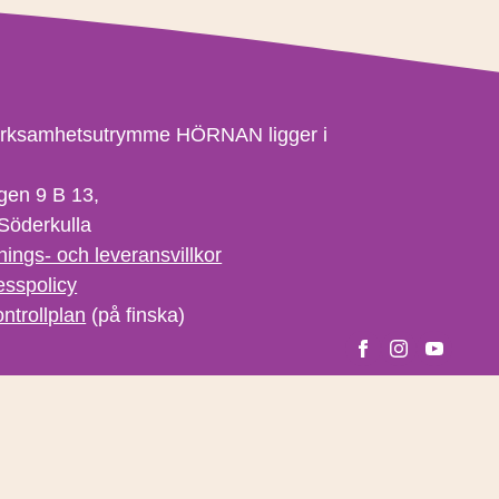
erksamhetsutrymme HÖRNAN ligger i
gen 9 B 13,
Söderkulla
nings- och leveransvillkor
esspolicy
ntrollplan
(på finska)