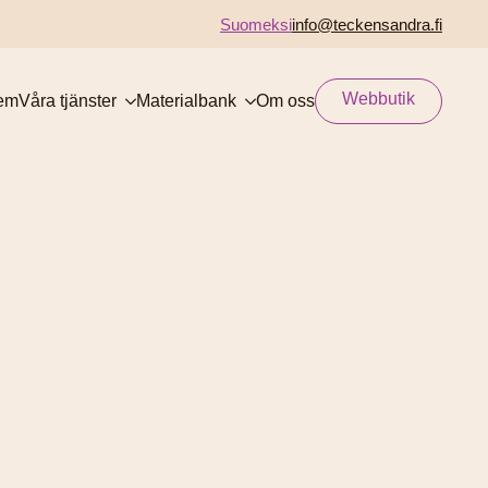
Suomeksi
info@teckensandra.fi
Webbutik
em
Våra tjänster
Materialbank
Om oss