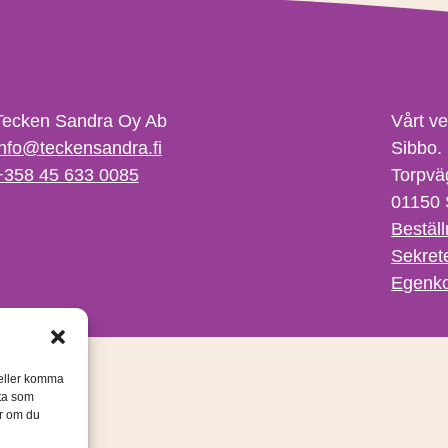
Tecken Sandra Oy Ab
Vårt v
info@teckensandra.fi
Sibbo.
+358 45 633 0085
Torpvä
01150 
Beställ
Sekret
Egenko
/eller komma
ata som
er om du