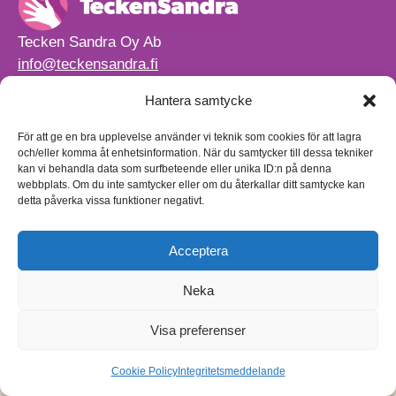
Tecken Sandra Oy Ab
info@teckensandra.fi
+358 45 633 0085
Hantera samtycke
Vårt verksamhetsutrymme HÖRNAN ligger i Sibbo.
Torpvägen 9 B 13,
För att ge en bra upplevelse använder vi teknik som cookies för att lagra
01150 Söderkulla
och/eller komma åt enhetsinformation. När du samtycker till dessa tekniker
kan vi behandla data som surfbeteende eller unika ID:n på denna
Beställnings- och leveransvillkor
webbplats. Om du inte samtycker eller om du återkallar ditt samtycke kan
Sekretesspolicy
detta påverka vissa funktioner negativt.
Egenkontrollplan
(på finska)
Acceptera
Neka
Visa preferenser
Cookie Policy
Integritetsmeddelande