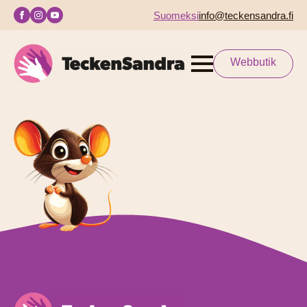
Suomeksi
info@teckensandra.fi
Webbutik