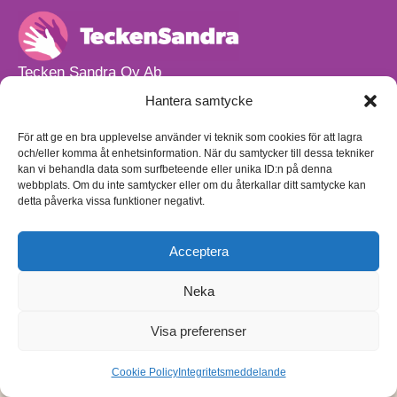
Tecken Sandra Oy Ab
info@teckensandra.fi
Hantera samtycke
+358 45 633 0085
Vårt verksamhetsutrymme HÖRNAN ligger i Sibbo.
För att ge en bra upplevelse använder vi teknik som cookies för att lagra
och/eller komma åt enhetsinformation. När du samtycker till dessa tekniker
Torpvägen 9 B 13,
kan vi behandla data som surfbeteende eller unika ID:n på denna
01150 Söderkulla
webbplats. Om du inte samtycker eller om du återkallar ditt samtycke kan
detta påverka vissa funktioner negativt.
Beställnings- och leveransvillkor
Sekretesspolicy
Egenkontrollplan
(på finska)
Acceptera
Neka
Visa preferenser
Cookie Policy
Integritetsmeddelande