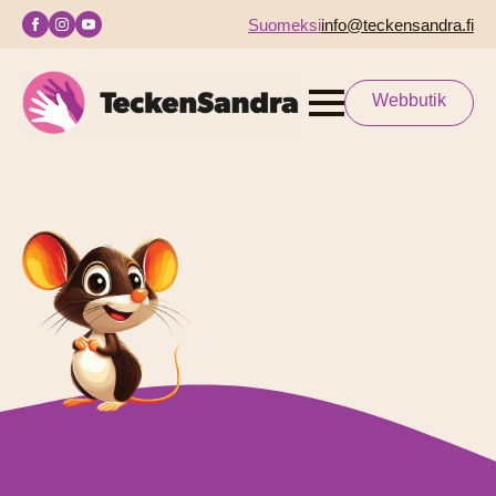
Suomeksi
info@teckensandra.fi
Webbutik