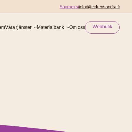
Suomeksi
info@teckensandra.fi
Webbutik
em
Våra tjänster
Materialbank
Om oss