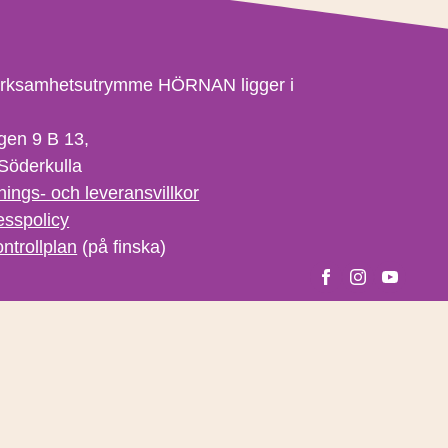
erksamhetsutrymme HÖRNAN ligger i
gen 9 B 13,
Söderkulla
nings- och leveransvillkor
esspolicy
ntrollplan
(på finska)