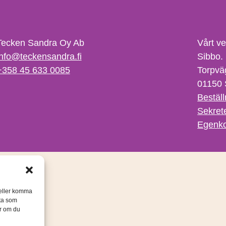
Tecken Sandra Oy Ab
Vårt v
info@teckensandra.fi
Sibbo.
+358 45 633 0085
Torpvä
01150 
Beställ
Sekret
Egenko
/eller komma
ata som
er om du