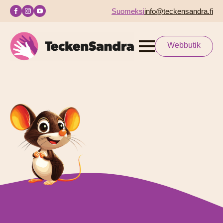
Suomeksi
info@teckensandra.fi
Webbutik