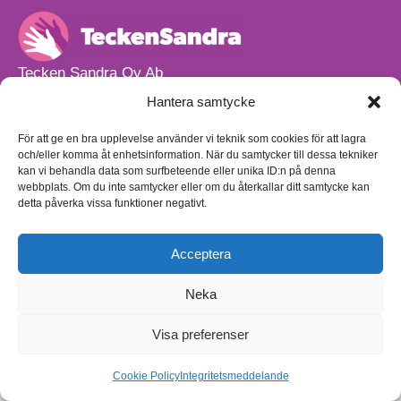
Tecken Sandra Oy Ab
info@teckensandra.fi
Hantera samtycke
+358 45 633 0085
Vårt verksamhetsutrymme HÖRNAN ligger i Sibbo.
För att ge en bra upplevelse använder vi teknik som cookies för att lagra
och/eller komma åt enhetsinformation. När du samtycker till dessa tekniker
Torpvägen 9 B 13,
kan vi behandla data som surfbeteende eller unika ID:n på denna
01150 Söderkulla
webbplats. Om du inte samtycker eller om du återkallar ditt samtycke kan
detta påverka vissa funktioner negativt.
Beställnings- och leveransvillkor
Sekretesspolicy
Egenkontrollplan
(på finska)
Acceptera
Neka
Visa preferenser
Cookie Policy
Integritetsmeddelande