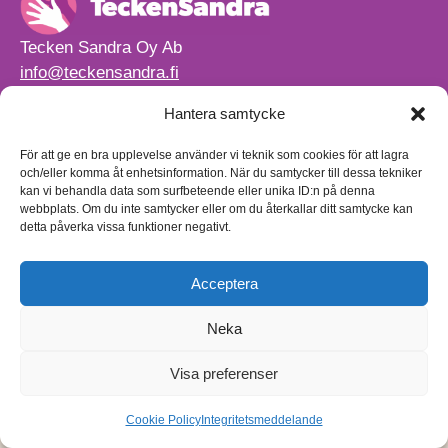
Tecken Sandra Oy Ab
info@teckensandra.fi
+358 45 633 0085
Hantera samtycke
Vårt verksamhetsutrymme HÖRNAN ligger i Sibbo.
Torpvägen 9 B 13,
För att ge en bra upplevelse använder vi teknik som cookies för att lagra
01150 Söderkulla
och/eller komma åt enhetsinformation. När du samtycker till dessa tekniker
kan vi behandla data som surfbeteende eller unika ID:n på denna
Beställnings- och leveransvillkor
webbplats. Om du inte samtycker eller om du återkallar ditt samtycke kan
Sekretesspolicy
detta påverka vissa funktioner negativt.
Egenkontrollplan
(på finska)
Acceptera
Neka
Visa preferenser
Cookie Policy
Integritetsmeddelande