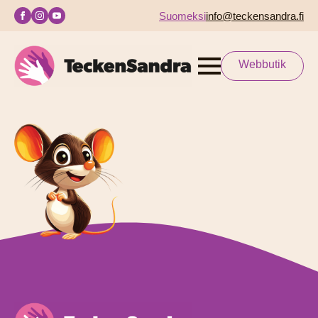
Suomeksi
info@teckensandra.fi
Webbutik