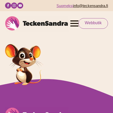
Suomeksi
info@teckensandra.fi
Webbutik