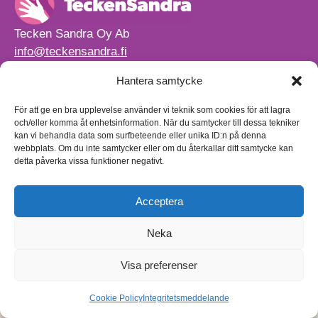
Tecken Sandra Oy Ab
info@teckensandra.fi
+358 45 633 0085
Hantera samtycke
Vårt verksamhetsutrymme HÖRNAN ligger i Sibbo.
Torpvägen 9 B 13,
För att ge en bra upplevelse använder vi teknik som cookies för att lagra
01150 Söderkulla
och/eller komma åt enhetsinformation. När du samtycker till dessa tekniker
kan vi behandla data som surfbeteende eller unika ID:n på denna
Beställnings- och leveransvillkor
webbplats. Om du inte samtycker eller om du återkallar ditt samtycke kan
Sekretesspolicy
detta påverka vissa funktioner negativt.
Egenkontrollplan
(på finska)
Acceptera
Neka
Visa preferenser
Cookie Policy
Integritetsmeddelande