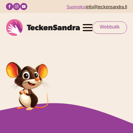
Suomeksi
info@teckensandra.fi
Webbutik