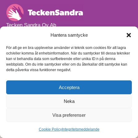
Tecken Sandra Oy Ab
info@teckensandra.fi
Hantera samtycke
+358 45 633 0085
Vårt verksamhetsutrymme HÖRNAN ligger i Sibbo.
För att ge en bra upplevelse använder vi teknik som cookies för att lagra
och/eller komma åt enhetsinformation. När du samtycker till dessa tekniker
Torpvägen 9 B 13,
kan vi behandla data som surfbeteende eller unika ID:n på denna
01150 Söderkulla
webbplats. Om du inte samtycker eller om du återkallar ditt samtycke kan
detta påverka vissa funktioner negativt.
Beställnings- och leveransvillkor
Sekretesspolicy
Egenkontrollplan
(på finska)
Acceptera
Neka
Visa preferenser
Cookie Policy
Integritetsmeddelande