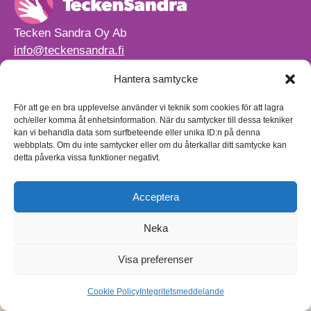
Tecken Sandra Oy Ab
info@teckensandra.fi
+358 45 633 0085
Hantera samtycke
Vårt verksamhetsutrymme HÖRNAN ligger i Sibbo.
Torpvägen 9 B 13,
För att ge en bra upplevelse använder vi teknik som cookies för att lagra
01150 Söderkulla
och/eller komma åt enhetsinformation. När du samtycker till dessa tekniker
kan vi behandla data som surfbeteende eller unika ID:n på denna
Beställnings- och leveransvillkor
webbplats. Om du inte samtycker eller om du återkallar ditt samtycke kan
Sekretesspolicy
detta påverka vissa funktioner negativt.
Egenkontrollplan
(på finska)
Acceptera
Neka
Visa preferenser
Cookie Policy
Integritetsmeddelande