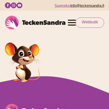
Suomeksi
info@teckensandra.fi
Webbutik