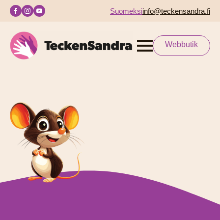
Suomeksi
info@teckensandra.fi
Webbutik