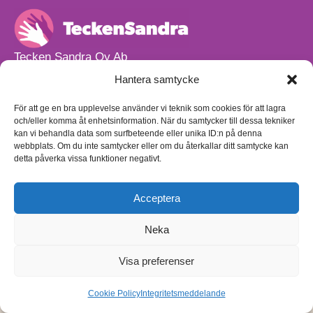
Tecken Sandra Oy Ab
info@teckensandra.fi
Hantera samtycke
+358 45 633 0085
Vårt verksamhetsutrymme HÖRNAN ligger i Sibbo.
För att ge en bra upplevelse använder vi teknik som cookies för att lagra
och/eller komma åt enhetsinformation. När du samtycker till dessa tekniker
Torpvägen 9 B 13,
kan vi behandla data som surfbeteende eller unika ID:n på denna
01150 Söderkulla
webbplats. Om du inte samtycker eller om du återkallar ditt samtycke kan
detta påverka vissa funktioner negativt.
Beställnings- och leveransvillkor
Sekretesspolicy
Egenkontrollplan
(på finska)
Acceptera
Neka
Visa preferenser
Cookie Policy
Integritetsmeddelande