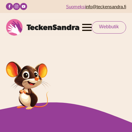
Suomeksi
info@teckensandra.fi
Webbutik