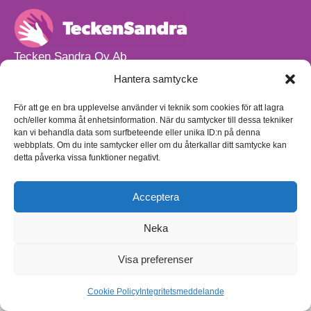
Tecken Sandra Oy Ab
info@teckensandra.fi
Hantera samtycke
+358 45 633 0085
Vårt verksamhetsutrymme HÖRNAN ligger i Sibbo.
För att ge en bra upplevelse använder vi teknik som cookies för att lagra
och/eller komma åt enhetsinformation. När du samtycker till dessa tekniker
Torpvägen 9 B 13,
kan vi behandla data som surfbeteende eller unika ID:n på denna
01150 Söderkulla
webbplats. Om du inte samtycker eller om du återkallar ditt samtycke kan
detta påverka vissa funktioner negativt.
Beställnings- och leveransvillkor
Sekretesspolicy
Egenkontrollplan
(på finska)
Acceptera
Neka
Visa preferenser
Cookie Policy
Integritetsmeddelande