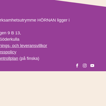
erksamhetsutrymme HÖRNAN ligger i
gen 9 B 13,
Söderkulla
nings- och leveransvillkor
esspolicy
ntrollplan
(på finska)