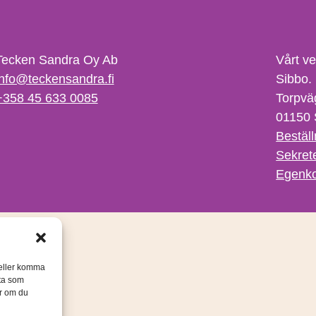
Tecken Sandra Oy Ab
Vårt v
info@teckensandra.fi
Sibbo.
+358 45 633 0085
Torpvä
01150 
Beställ
Sekret
Egenko
/eller komma
ata som
er om du