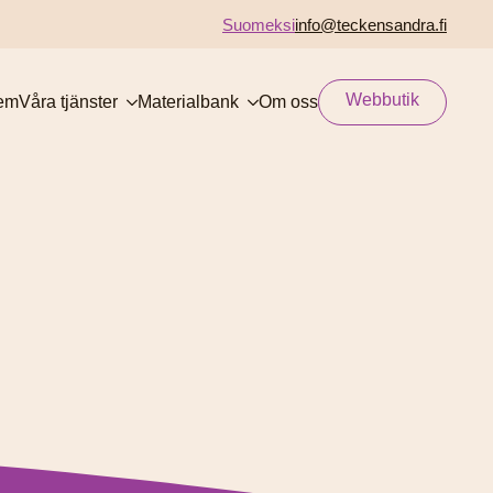
Suomeksi
info@teckensandra.fi
Webbutik
em
Våra tjänster
Materialbank
Om oss