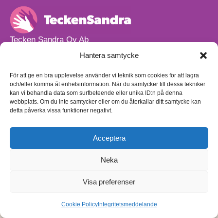
Tecken Sandra Oy Ab
info@teckensandra.fi
Hantera samtycke
+358 45 633 0085
Vårt verksamhetsutrymme HÖRNAN ligger i Sibbo.
För att ge en bra upplevelse använder vi teknik som cookies för att lagra
och/eller komma åt enhetsinformation. När du samtycker till dessa tekniker
Torpvägen 9 B 13,
kan vi behandla data som surfbeteende eller unika ID:n på denna
01150 Söderkulla
webbplats. Om du inte samtycker eller om du återkallar ditt samtycke kan
detta påverka vissa funktioner negativt.
Beställnings- och leveransvillkor
Sekretesspolicy
Egenkontrollplan
(på finska)
Acceptera
Neka
Visa preferenser
Cookie Policy
Integritetsmeddelande