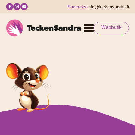
Suomeksi
info@teckensandra.fi
Webbutik